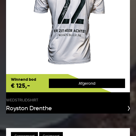
Winnend bod
Afgerond
€ 125,-
WEDSTRIJDSHIRT
Royston Drenthe
Geprepareerd
Gesigneerd