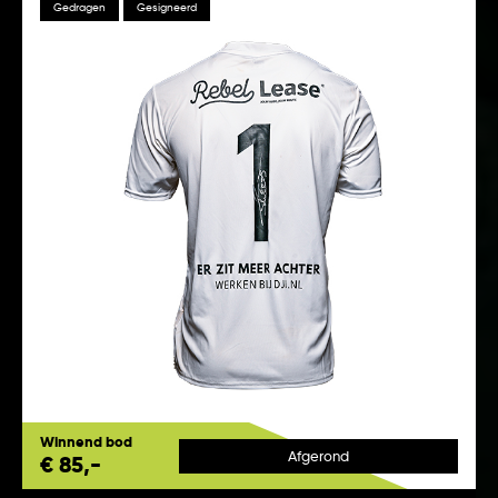
Gedragen
Gesigneerd
Winnend bod
Afgerond
€ 85,-