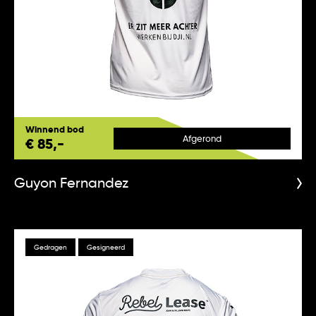
Winnend bod
Afgerond
€ 85,-
Guyon Fernandez
Gedragen
Gesigneerd