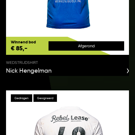
Winnend bod
Afgerond
€ 85,-
WEDSTRIJDSHIRT
Nick Hengelman
Gedragen
Gesigneerd