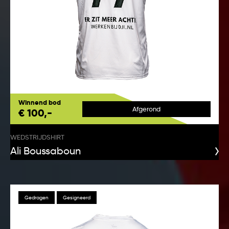
Winnend bod
Afgerond
€ 100,-
WEDSTRIJDSHIRT
Ali Boussaboun
Gedragen
Gesigneerd