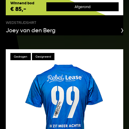
Winnend bod
Afgerond
€ 85,-
WEDSTRIJDSHIRT
Joey van den Berg
Gedragen
Gesigneerd