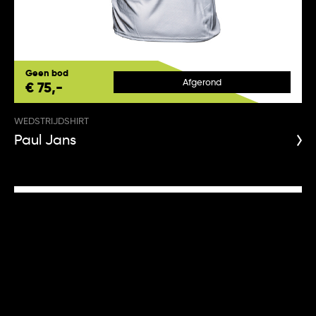
Geen bod
Afgerond
€ 75,-
WEDSTRIJDSHIRT
Paul Jans
Gedragen
Gesigneerd