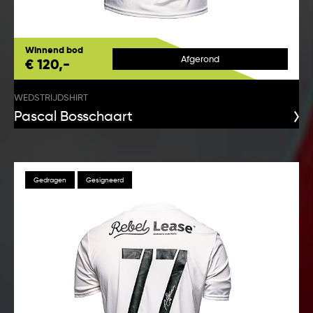
Winnend bod
Afgerond
€ 120,-
WEDSTRIJDSHIRT
Pascal Bosschaart
Gedragen
Gesigneerd