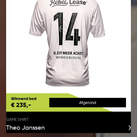
Winnend bod
Afgerond
€ 235,-
GAME SHIRT
Theo Janssen