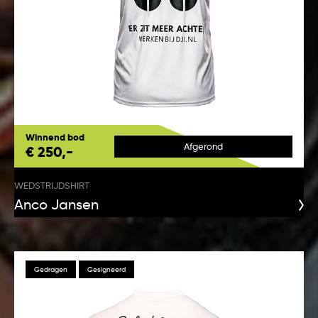
Winnend bod
Afgerond
€ 250,-
WEDSTRIJDSHIRT
Anco Jansen
Gedragen
Gesigneerd