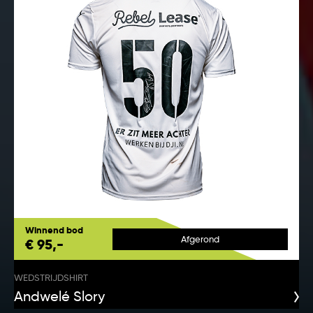
Winnend bod
Afgerond
€ 95,-
WEDSTRIJDSHIRT
Andwelé Slory