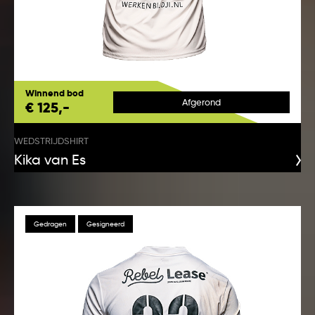
Winnend bod
Afgerond
€ 125,-
WEDSTRIJDSHIRT
Kika van Es
Gedragen
Gesigneerd