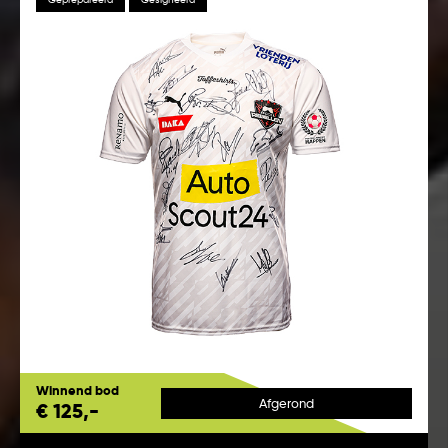
Winnend bod
Afgerond
€ 125,-