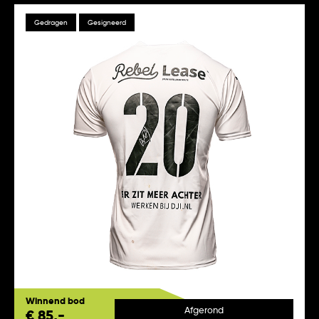
Gedragen
Gesigneerd
Winnend bod
Afgerond
€ 85,-