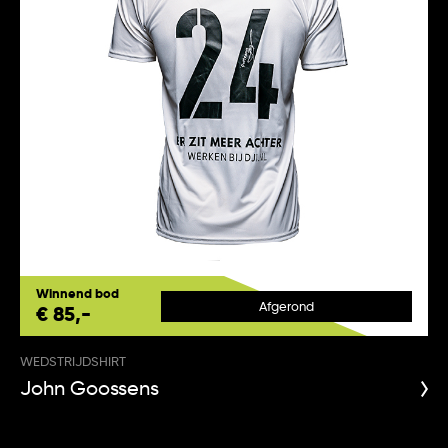
Winnend bod
Afgerond
€ 85,-
WEDSTRIJDSHIRT
John Goossens