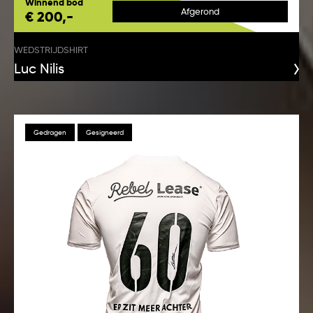
Winnend bod
Afgerond
€ 200,-
WEDSTRIJDSHIRT
Luc Nilis
Gedragen
Gesigneerd