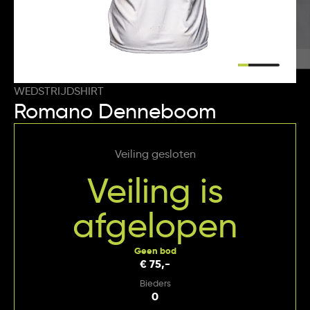
WEDSTRIJDSHIRT
Romano Denneboom
Veiling gesloten
Veiling is
afgelopen
Geen bod
€ 75,-
Bieders
0