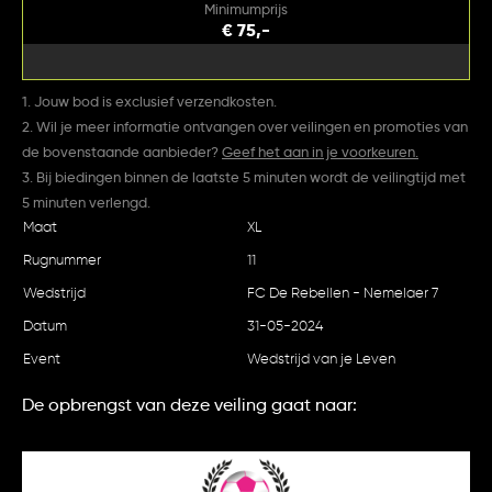
Minimumprijs
€ 75,-
1. Jouw bod is exclusief verzendkosten.
2. Wil je meer informatie ontvangen over veilingen en promoties van
de bovenstaande aanbieder?
Geef het aan in je voorkeuren.
3. Bij biedingen binnen de laatste 5 minuten wordt de veilingtijd met
5 minuten verlengd.
Maat
XL
Rugnummer
11
Wedstrijd
FC De Rebellen - Nemelaer 7
Datum
31-05-2024
Event
Wedstrijd van je Leven
De opbrengst van deze veiling gaat naar: