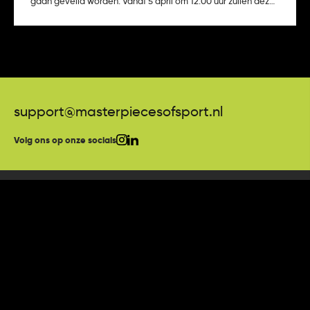
gaan geveild worden. Vanaf 5 april om 12.00 uur zullen deze
shirts, die ook door de spel
support@masterpiecesofsport.nl
Volg ons op onze socials
Algemene voorwaarden
Privacy