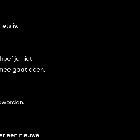
iets is.
hoef je niet
g mee gaat doen.
geworden.
eer een nieuwe