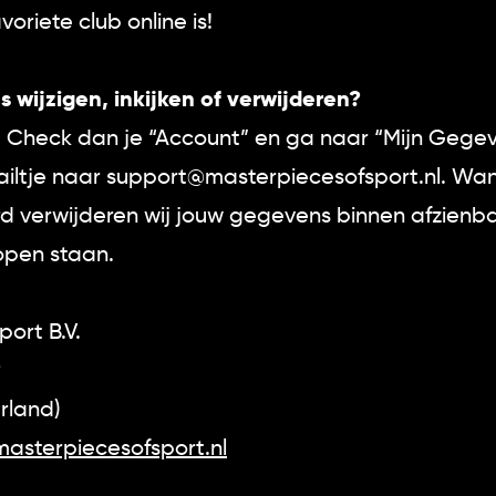
voriete club online is!
wijzigen, inkijken of verwijderen?
k! Check dan je “Account” en ga naar “Mijn Gegev
ailtje naar support@masterpiecesofsport.nl. Wann
d verwijderen wij jouw gegevens binnen afzienbare
open staan.
ort B.V.
9
rland)
asterpiecesofsport.nl