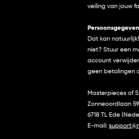
veiling van jouw fa
Persoonsgegevens 
Dat kan natuurlij
niet? Stuur een m
account verwijder
geen betalingen 
Masterpieces of Sp
Zonneoordlaan 5
6718 TL Ede (Nede
E-mail:
support@m