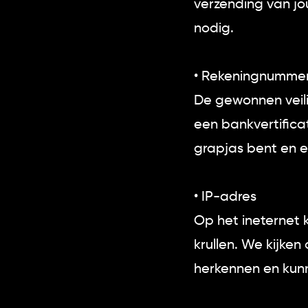
verzending van jo
nodig.
• Rekeningnumme
De gewonnen veili
een bankvertifica
grapjas bent en e
• IP-adres
Op het ineternet 
krullen. We kijke
herkennen en kunne