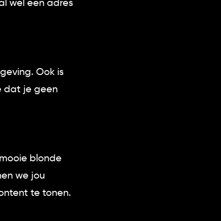
al wel een adres
geving. Ook is
e dat je geen
f mooie blonde
nen we jou
ontent te tonen.