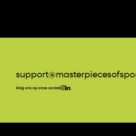
support@masterpiecesofspor
Volg ons op onze socials