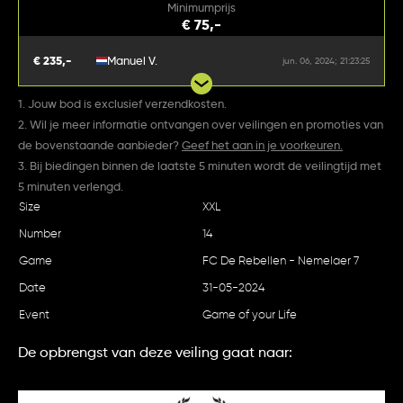
Minimumprijs
€ 75,-
€ 235,-
Manuel V.
jun. 06, 2024; 21:23:25
1. Jouw bod is exclusief verzendkosten.
2. Wil je meer informatie ontvangen over veilingen en promoties van
de bovenstaande aanbieder?
Geef het aan in je voorkeuren.
3. Bij biedingen binnen de laatste 5 minuten wordt de veilingtijd met
5 minuten verlengd.
Size
XXL
Number
14
Game
FC De Rebellen - Nemelaer 7
Date
31-05-2024
Event
Game of your Life
De opbrengst van deze veiling gaat naar: