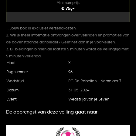
Minimumprijs
€ 75,-
1. Jouw bod is exclusief verzendkosten.
2. Wil je meer informatie ontvangen over veilingen en promoties van
de bovenstaande aanbieder?
Geef het aan in je voorkeuren.
3. Bij biedingen binnen de laatste 5 minuten wordt de veilingtijd met
5 minuten verlengd.
Maat
XL
Rugnummer
96
Wedstrijd
FC De Rebellen - Nemelaer 7
Datum
31-05-2024
Event
Wedstrijd van je Leven
De opbrengst van deze veiling gaat naar: