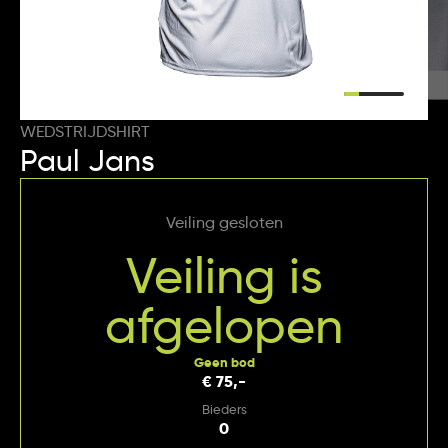
WEDSTRIJDSHIRT
Paul Jans
Veiling gesloten
Veiling is
afgelopen
Geen bod
€ 75,-
Bieders
0