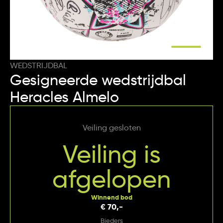
WEDSTRIJDBAL
Gesigneerde wedstrijdbal
Heracles Almelo
Veiling gesloten
Veiling is
afgelopen
Winnend bod
€ 70,-
Bieders