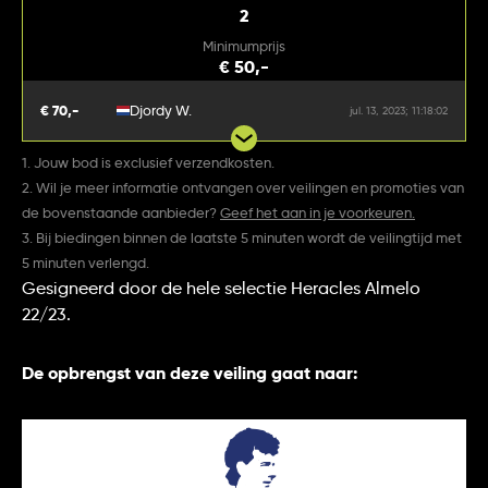
2
Minimumprijs
€ 50,-
€ 70,-
Djordy W.
jul. 13, 2023; 11:18:02
1. Jouw bod is exclusief verzendkosten.
2. Wil je meer informatie ontvangen over veilingen en promoties van
de bovenstaande aanbieder?
Geef het aan in je voorkeuren.
3. Bij biedingen binnen de laatste 5 minuten wordt de veilingtijd met
5 minuten verlengd.
Gesigneerd door de hele selectie Heracles Almelo
22/23.
De opbrengst van deze veiling gaat naar: