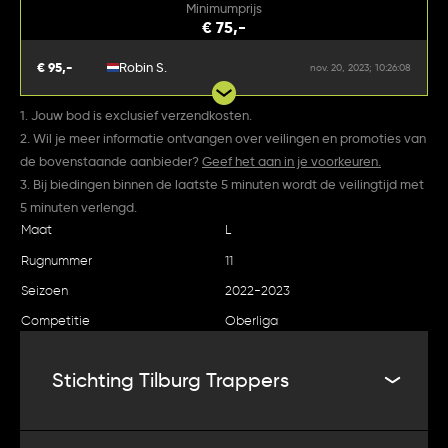
Minimumprijs
€ 75,-
€ 95,-
Robin S.
nov. 20, 2023; 10:26:08
1. Jouw bod is exclusief verzendkosten.
2. Wil je meer informatie ontvangen over veilingen en promoties van
de bovenstaande aanbieder?
Geef het aan in je voorkeuren.
3. Bij biedingen binnen de laatste 5 minuten wordt de veilingtijd met
5 minuten verlengd.
Maat
L
Rugnummer
11
Seizoen
2022-2023
Competitie
Oberliga
Stichting Tilburg Trappers
De netto opbrengst van deze veiling gaat naar de