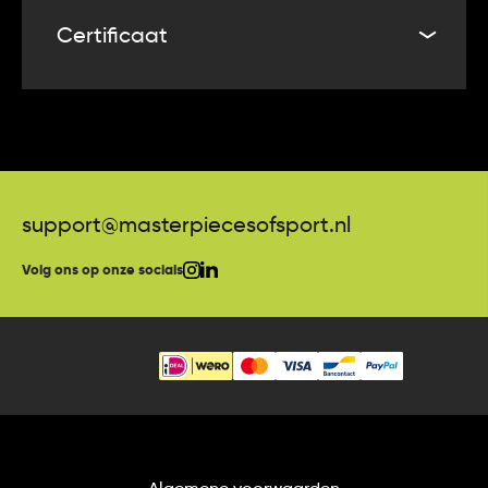
Stichting Tilburg Trappers en zal besteed worden aan
Certificaat
de stimulering van het ijshockey voor de jeugd en
breedtesport in Tilburg en omstreken.
De winnaar van deze veiling ontvangt bij het product
een Certificate of Authenticity. Masterpieces of Sport
garandeert daarmee dat het shirt is gedragen en
daarna indien van toepassing is gesigneerd door de
desbetreffende speler.
support@masterpiecesofsport.nl
Volg ons op onze socials