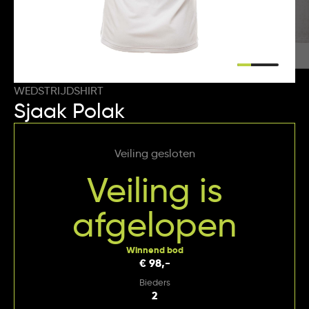
WEDSTRIJDSHIRT
Sjaak Polak
Veiling gesloten
Veiling is
afgelopen
Winnend bod
€ 98,-
Bieders
2