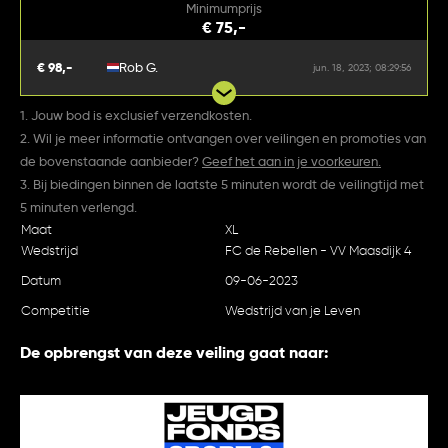
Minimumprijs
€ 75,-
€ 98,-
Rob G.
jun. 18, 2023; 08:29:56
1. Jouw bod is exclusief verzendkosten.
2. Wil je meer informatie ontvangen over veilingen en promoties van
de bovenstaande aanbieder?
Geef het aan in je voorkeuren.
3. Bij biedingen binnen de laatste 5 minuten wordt de veilingtijd met
5 minuten verlengd.
Maat
XL
Wedstrijd
FC de Rebellen - VV Maasdijk 4
Datum
09-06-2023
Competitie
Wedstrijd van je Leven
De opbrengst van deze veiling gaat naar: