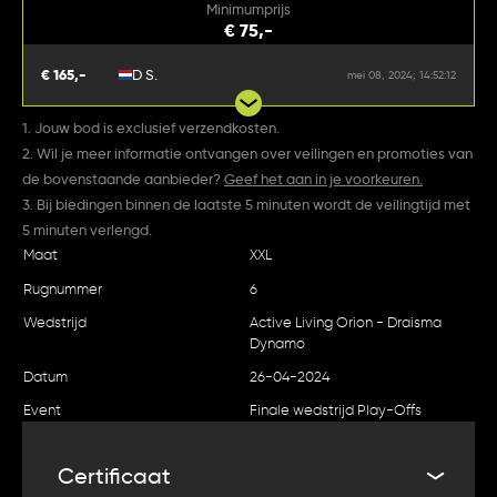
Minimumprijs
€ 75,-
€ 165,-
D S.
mei 08, 2024; 14:52:12
1. Jouw bod is exclusief verzendkosten.
2. Wil je meer informatie ontvangen over veilingen en promoties van
de bovenstaande aanbieder?
Geef het aan in je voorkeuren.
3. Bij biedingen binnen de laatste 5 minuten wordt de veilingtijd met
5 minuten verlengd.
Maat
XXL
Rugnummer
6
Wedstrijd
Active Living Orion - Draisma
Dynamo
Datum
26-04-2024
Event
Finale wedstrijd Play-Offs
Certificaat