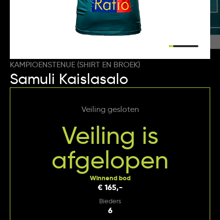
KAMPIOENSTENUE (SHIRT EN BROEK)
Samuli Kaislasalo
Veiling gesloten
Veiling is
afgelopen
Winnend bod
€ 165,-
Bieders
6