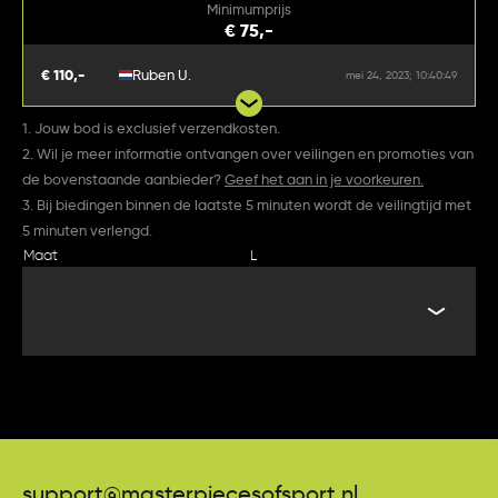
Minimumprijs
€ 75,-
€ 110,-
Ruben U.
mei 24, 2023; 10:40:49
1. Jouw bod is exclusief verzendkosten.
2. Wil je meer informatie ontvangen over veilingen en promoties van
de bovenstaande aanbieder?
Geef het aan in je voorkeuren.
3. Bij biedingen binnen de laatste 5 minuten wordt de veilingtijd met
5 minuten verlengd.
Maat
L
support@masterpiecesofsport.nl