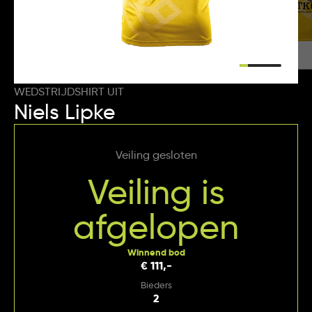
WEDSTRIJDSHIRT UIT
Niels Lipke
Veiling gesloten
Veiling is
afgelopen
Winnend bod
€ 111,-
Bieders
2