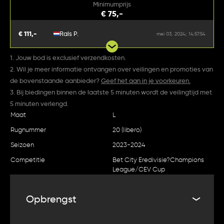
Minimumprijs
€ 75,-
€ 111,-
Rals P.
mei 03, 2024; 14:57:54
1. Jouw bod is exclusief verzendkosten.
2. Wil je meer informatie ontvangen over veilingen en promoties van
de bovenstaande aanbieder?
Geef het aan in je voorkeuren.
3. Bij biedingen binnen de laatste 5 minuten wordt de veilingtijd met
5 minuten verlengd.
Maat
L
Rugnummer
20 (libero)
Seizoen
2023-2024
Competitie
Bet City Eredivisie?Champions
League/CEV Cup
Opbrengst