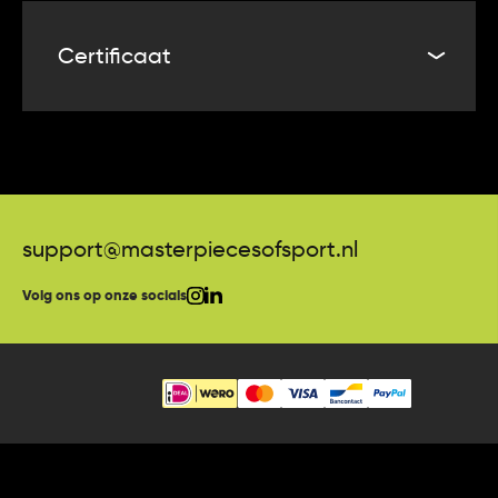
De netto opbrengst van deze veiling komt ten goede
aan de ontwikkeling en groei van de club en zal
Certificaat
worden gebruikt voor verschillende projecten.
De winnaar van deze veiling ontvangt bij het product
een Certificate of Authenticity. Masterpieces of Sport
garandeert daarmee dat het shirt is gedragen en
daarna indien van toepassing is gesigneerd door de
desbetreffende speler.
support@masterpiecesofsport.nl
Volg ons op onze socials