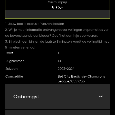
Minimumprijs
€ 75,-
1. Jouw bod is exclusief verzendkosten.
2. Wil je meer informatie ontvangen over veilingen en promoties van
de bovenstaande aanbieder?
Geef het aan in je voorkeuren.
3. Bij biedingen binnen de laatste 5 minuten wordt de veilingtijd met
5 minuten verlengd.
Maat
XL
Rugnummer
10
Seizoen
2023-2024
Competitie
Bet City Eredivisie/Champions
League/CEV Cup
Opbrengst
De netto opbrengst van deze veiling komt ten goede