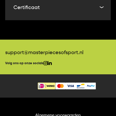
aan de ontwikkeling en groei van de club en zal
Certificaat
worden gebruikt voor verschillende projecten.
De winnaar van deze veiling ontvangt bij het product
een Certificate of Authenticity. Masterpieces of Sport
garandeert daarmee dat het shirt is gedragen en
daarna indien van toepassing is gesigneerd door de
desbetreffende speler.
support@masterpiecesofsport.nl
Volg ons op onze socials
Algemene voorwaarden