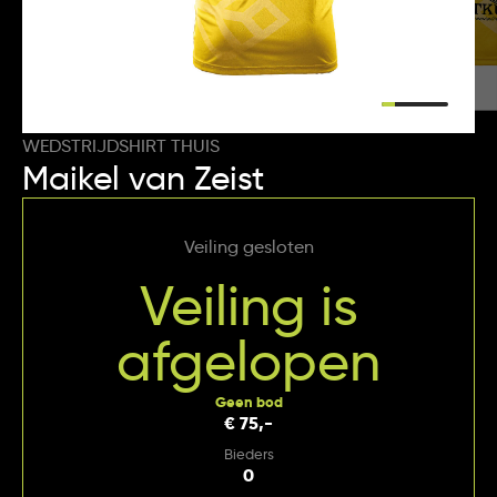
WEDSTRIJDSHIRT THUIS
Maikel van Zeist
Veiling gesloten
Veiling is
afgelopen
Geen bod
€ 75,-
Bieders
0