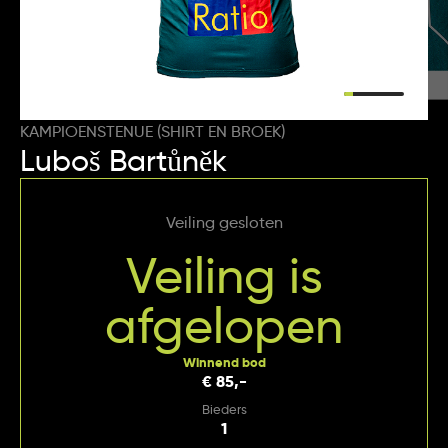
KAMPIOENSTENUE (SHIRT EN BROEK)
Luboš Bartůněk
Veiling gesloten
Veiling is
afgelopen
Winnend bod
€ 85,-
Bieders
1