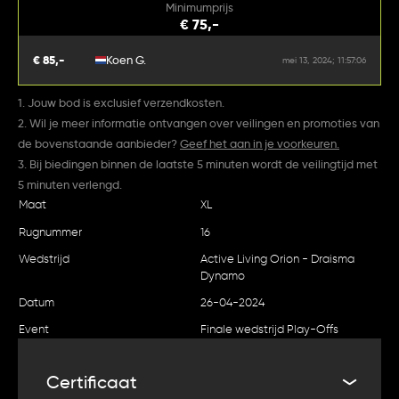
Minimumprijs
€ 75,-
€ 85,-
Koen G.
mei 13, 2024; 11:57:06
1. Jouw bod is exclusief verzendkosten.
2. Wil je meer informatie ontvangen over veilingen en promoties van
de bovenstaande aanbieder?
Geef het aan in je voorkeuren.
3. Bij biedingen binnen de laatste 5 minuten wordt de veilingtijd met
5 minuten verlengd.
Maat
XL
Rugnummer
16
Wedstrijd
Active Living Orion - Draisma
Dynamo
Datum
26-04-2024
Event
Finale wedstrijd Play-Offs
Certificaat