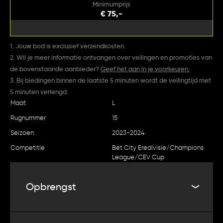
Minimumprijs
€ 75,-
1. Jouw bod is exclusief verzendkosten.
2. Wil je meer informatie ontvangen over veilingen en promoties van
de bovenstaande aanbieder?
Geef het aan in je voorkeuren.
3. Bij biedingen binnen de laatste 5 minuten wordt de veilingtijd met
5 minuten verlengd.
Maat
L
Rugnummer
15
Seizoen
2023-2024
Competitie
Bet City Eredivisie/Champions
League/CEV Cup
Opbrengst
De netto opbrengst van deze veiling komt ten goede