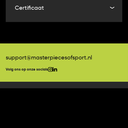
aan de ontwikkeling en groei van de club en zal
Certificaat
worden gebruikt voor verschillende projecten.
De winnaar van deze veiling ontvangt bij het product
een Certificate of Authenticity. Masterpieces of Sport
garandeert daarmee dat het shirt is gedragen en
daarna indien van toepassing is gesigneerd door de
desbetreffende speler.
support@masterpiecesofsport.nl
Volg ons op onze socials
Algemene voorwaarden