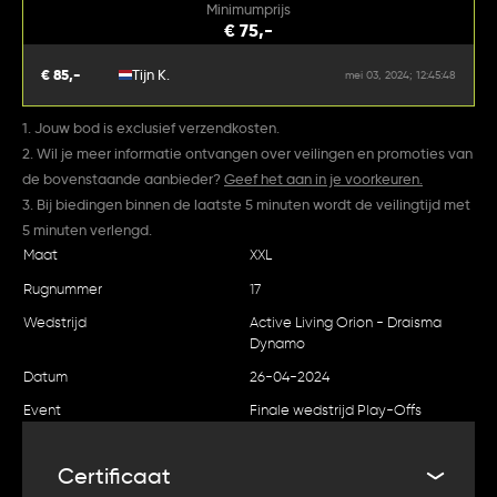
Minimumprijs
€ 75,-
€ 85,-
Tijn K.
mei 03, 2024; 12:45:48
1. Jouw bod is exclusief verzendkosten.
2. Wil je meer informatie ontvangen over veilingen en promoties van
de bovenstaande aanbieder?
Geef het aan in je voorkeuren.
3. Bij biedingen binnen de laatste 5 minuten wordt de veilingtijd met
5 minuten verlengd.
Maat
XXL
Rugnummer
17
Wedstrijd
Active Living Orion - Draisma
Dynamo
Datum
26-04-2024
Event
Finale wedstrijd Play-Offs
Certificaat