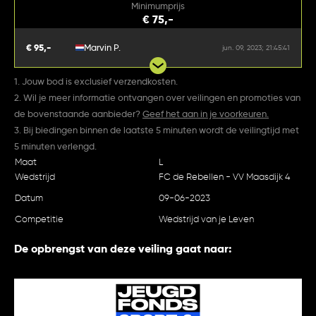
Minimumprijs
€ 75,-
€ 95,-
Marvin P.
jun. 09, 2023; 21:45:41
1. Jouw bod is exclusief verzendkosten.
2. Wil je meer informatie ontvangen over veilingen en promoties van
de bovenstaande aanbieder?
Geef het aan in je voorkeuren.
3. Bij biedingen binnen de laatste 5 minuten wordt de veilingtijd met
5 minuten verlengd.
Maat
L
Wedstrijd
FC de Rebellen - VV Maasdijk 4
Datum
09-06-2023
Competitie
Wedstrijd van je Leven
De opbrengst van deze veiling gaat naar: