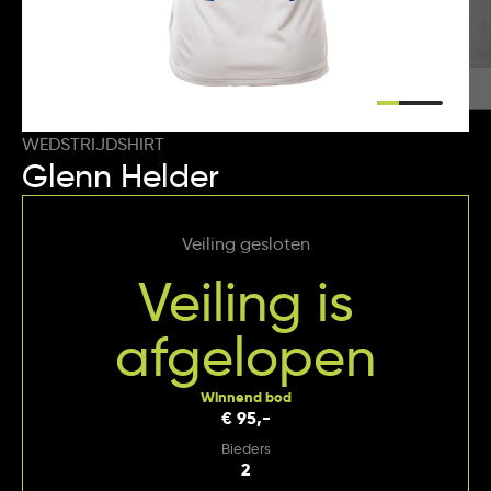
WEDSTRIJDSHIRT
Glenn Helder
Veiling gesloten
Veiling is
afgelopen
Winnend bod
€ 95,-
Bieders
2