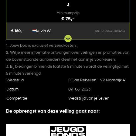
3
Minimumprijs
€ 75,-
€ 160,-
Kevin W.
jun. 10, 2023; 20:24:03
1. Jouw bod is exclusief verzendkosten.
2. Wil je meer informatie ontvangen over veilingen en promoties van
de bovenstaande aanbieder?
Geef het aan in je voorkeuren.
3. Bij biedingen binnen de laatste 5 minuten wordt de veilingtijd met
5 minuten verlengd.
Wedstrijd
FC de Rebellen - VV Maasdijk 4
Datum
09-06-2023
Competitie
Wedstrijd van je Leven
De opbrengst van deze veiling gaat naar: