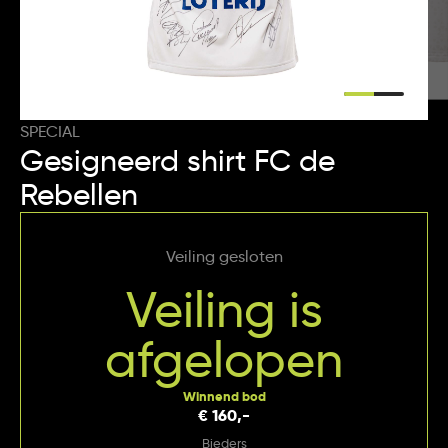
SPECIAL
Gesigneerd shirt FC de
Rebellen
Veiling gesloten
Veiling is
afgelopen
Winnend bod
€ 160,-
Bieders