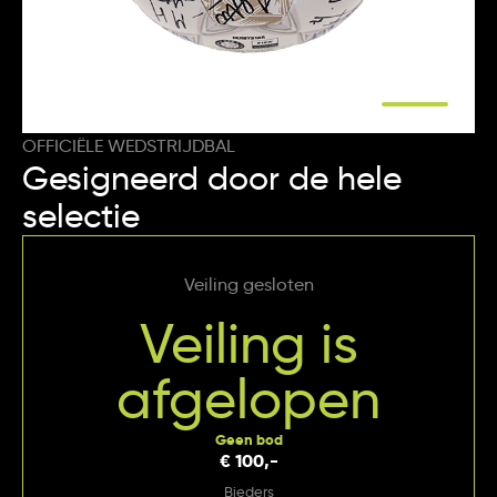
OFFICIËLE WEDSTRIJDBAL
Gesigneerd door de hele
selectie
Veiling gesloten
Veiling is
afgelopen
Geen bod
€ 100,-
Bieders