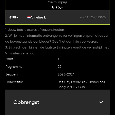
Minimumprijs
€ 75,-
€ 99,-
Annelies L.
apr. 25, 2024; 12:33:00
1. Jouw bod is exclusief verzendkosten.
2. Wil je meer informatie ontvangen over veilingen en promoties van
de bovenstaande aanbieder?
Geef het aan in je voorkeuren.
3. Bij biedingen binnen de laatste 5 minuten wordt de veilingtijd met
5 minuten verlengd.
Maat
XL
Rugnummer
22
Seizoen
2023-2024
Competitie
Bet City Eredivisie/Champions
League/CEV Cup
Opbrengst