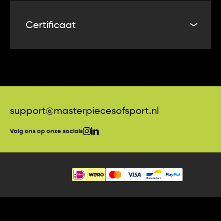
De netto opbrengst van deze veiling komt ten goede
aan de ontwikkeling en groei van de club en zal
Certificaat
worden gebruikt voor verschillende projecten.
De winnaar van deze veiling ontvangt bij het product
een Certificate of Authenticity. Masterpieces of Sport
garandeert daarmee dat het shirt is gedragen en
daarna indien van toepassing is gesigneerd door de
desbetreffende speler.
support@masterpiecesofsport.nl
Volg ons op onze socials