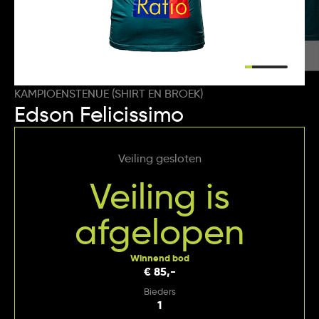
KAMPIOENSTENUE (SHIRT EN BROEK)
Edson Felicissimo
Veiling gesloten
Veiling is
afgelopen
Winnend bod
€ 85,-
Bieders
1