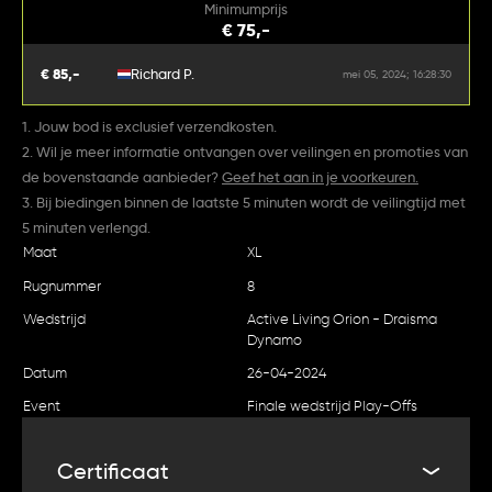
Minimumprijs
€ 75,-
€ 85,-
Richard P.
mei 05, 2024; 16:28:30
1. Jouw bod is exclusief verzendkosten.
2. Wil je meer informatie ontvangen over veilingen en promoties van
de bovenstaande aanbieder?
Geef het aan in je voorkeuren.
3. Bij biedingen binnen de laatste 5 minuten wordt de veilingtijd met
5 minuten verlengd.
Maat
XL
Rugnummer
8
Wedstrijd
Active Living Orion - Draisma
Dynamo
Datum
26-04-2024
Event
Finale wedstrijd Play-Offs
Certificaat